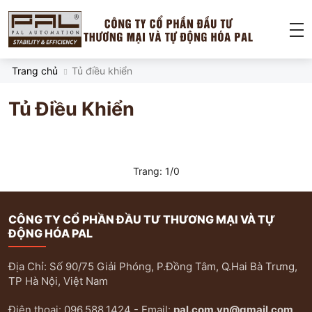
Trang chủ
Tủ điều khiển
Tủ Điều Khiển
Trang:
1
/
0
CÔNG TY CỔ PHẦN ĐẦU TƯ THƯƠNG MẠI VÀ TỰ
ĐỘNG HÓA PAL
Địa Chỉ: Số 90/75 Giải Phóng, P.Đồng Tâm, Q.Hai Bà Trưng,
TP Hà Nội, Việt Nam
Điện thoại: 096.588.1424 - Email:
pal.com.vn@gmail.com