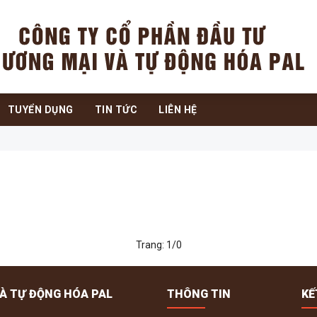
TUYỂN DỤNG
TIN TỨC
LIÊN HỆ
Trang:
1
/
0
À TỰ ĐỘNG HÓA PAL
THÔNG TIN
KẾ